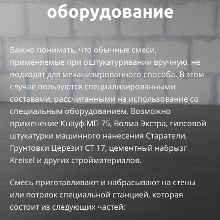
оборудование
Важно понимать, что обычные смеси,
применяемые при оштукатуривании вручную, не
подходят для механизированного способа. В этом
случае пользуются специализированными
составами, рассчитанными на использование со
специальным оборудованием. Возможно
применение Кнауф-МП 75, Волма Экстра, гипсовой
штукатурки машинного нанесения Старатели,
Грунтовки Церезит СТ 17, цементный набрызг
Kreisel и других стройматериалов.
Смесь приготавливают и набрасывают на стены
или потолок специальной станцией, которая
состоит из следующих частей: