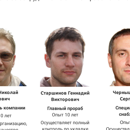
Николай
Черны
Старшинов Геннадий
ович
Сер
Викторович
ь компании
Специ
Главный прораб
сна
Опыт 10 лет
0 лет
Опыт
Осуществляет полный
организацию,
контроль по укладке
Осуществл
качество