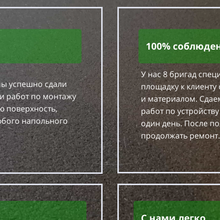
100% соблюден
У нас 8 бригад спе
мы успешно сдали
площадку к клиент
и работ по монтажу
и материалом. Сдае
ю поверхность,
работ по устройств
юбого напольного
один день. После п
продолжать ремонт.
С нами легко