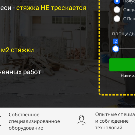
Полус
еси -
стяжка НЕ трескается
С ке
С Пе
ПЛОЩАДЬ
2
 м2 стяжки
енных работ
Нажима
Опытные специа
Собственное
и соблюдение
специализированное
технологий
оборудование