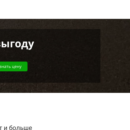
выгоду
знать цену
ет и больше