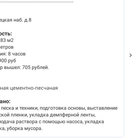
цкая наб. д.8
ость:
183 м2
метров
я: 8 часов
900 руб
 вышел: 705 рублей.
ная цементно-песчаная
ано:
 песка и техники, подготовка основы, выставление
ской пленки, укладка демпферной ленты,
подача раствора с помощью насоса, укладка
а, уборка мусора.