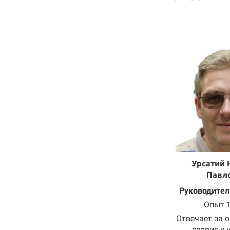
Урсатий 
Павл
Руководител
Опыт 1
Отвечает за 
сервис и 