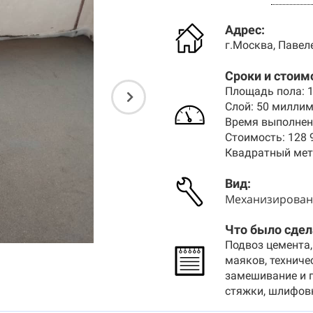
Адрес:
г.Москва, Павеле
Сроки и стоим
Площадь пола: 
Слой: 50 милли
Время выполнени
Стоимость: 128 
Квадратный метр
Вид
:
Механизирован
Что было сдел
Подвоз цемента,
маяков, техниче
замешивание и 
стяжки, шлифовк