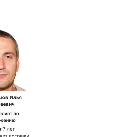
шов Илья
геевич
алист по
бжению
 7 лет
яет доставку