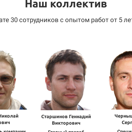
Наш коллектив
ате 30 сотрудников с опытом работ от 5 л
Николай
Черны
Старшинов Геннадий
ович
Сер
Викторович
ь компании
Специ