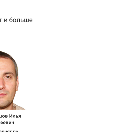
ет и больше
шов Илья
геевич
алист по