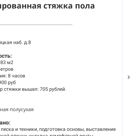
рованная стяжка пола
цкая наб. д.8
ость:
183 м2
метров
я: 8 часов
900 руб
 стяжки вышел: 705 рублей.
ная полусухая
ано:
 песка и техники, подготовка основы, выставление
ской пленки, укладка демпферной ленты,