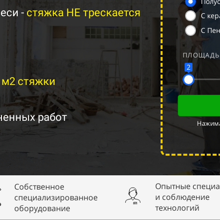
Полус
еси -
стяжка НЕ трескается
С ке
С Пе
ПЛОЩАДЬ
2
 м2 стяжки
енных работ
Нажима
Опытные специа
Собственное
и соблюдение
специализированное
технологий
оборудование