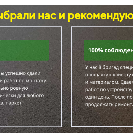
ыбрали нас и рекомендую
100% соблюден
У нас 8 бригад спе
мы успешно сдали
площадку к клиент
и работ по монтажу
и материалом. Сдае
льно ровную
работ по устройств
тически для любого
один день. После п
а, паркет.
продолжать ремонт.