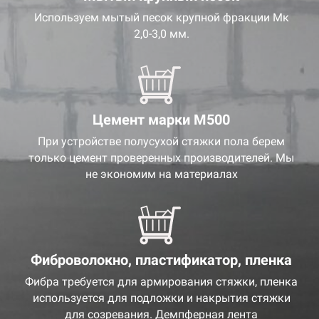
Используем мытый песок крупной фракции Мк
2,0-3,0 мм.
Цемент марки М500
При устройстве полусухой стяжки пола берем
только цемент проверенных производителей. Мы
не экономим на материалах
Фиброволокно, пластификатор, пленка
Фибра требуется для армирования стяжки, пленка
используется для подложки и накрытия стяжки
для созревания. Демпферная лента